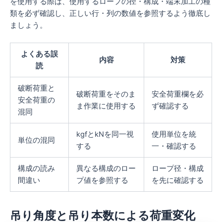
を使用する際は、使用するロープの径・構成・端末加工の種
類を必ず確認し、正しい行・列の数値を参照するよう徹底し
ましょう。
よくある誤
内容
対策
読
破断荷重と
破断荷重をそのま
安全荷重欄を必
安全荷重の
ま作業に使用する
ず確認する
混同
kgfとkNを同一視
使用単位を統
単位の混同
する
一・確認する
構成の読み
異なる構成のロー
ロープ径・構成
間違い
プ値を参照する
を先に確認する
吊り角度と吊り本数による荷重変化