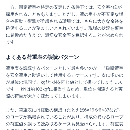
一方、固定荷重や特定の安定した条件下では、安全率4倍が
採用されることもあります。ただし、荷の重心が不安定な場
合や振動・衝撃が予想される環境では、さらに大きな余裕を
確保することが望ましいとされています。現場の状況を慎重
に見極めたうえで、適切な安全率を選択することが求められ
ます。
よくある荷重表の誤読パターン
荷重表を誤読するパターンとして最も多いのが、「破断荷重
を安全荷重と勘違いして使用する」ケースです。次に多いの
が単位の混同で、kgfとkNを同じ値として扱ってしまうミス
です。1kNは約102kgfに相当するため、単位を間違えると実
際の荷重が大きく変わってしまいます。
また、荷重表には複数の構成（たとえば6×19や6×37など）
のロープが掲載されていることがあり、構成の異なるロープ
の荷重値を誤って読み取るケースも見受けられます。荷重表