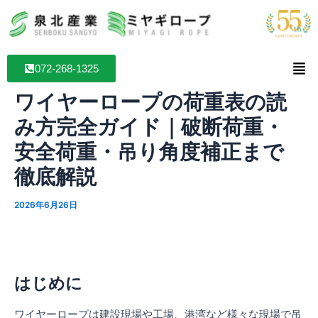
内
投
容
稿
を
ナ
ス
ビ
072-268-1325
キ
ゲ
ッ
ー
ワイヤーロープの荷重表の読
プ
シ
み方完全ガイド｜破断荷重・
ョ
ン
安全荷重・吊り角度補正まで
徹底解説
2026年6月26日
はじめに
ワイヤーロープは建設現場や工場、港湾など様々な現場で吊