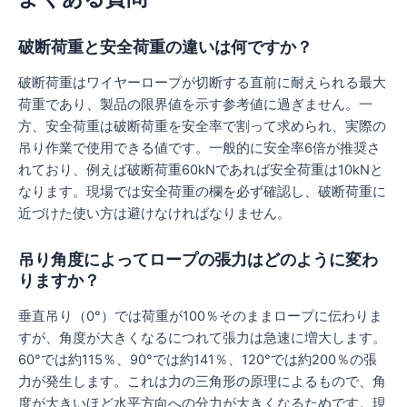
破断荷重と安全荷重の違いは何ですか？
破断荷重はワイヤーロープが切断する直前に耐えられる最大
荷重であり、製品の限界値を示す参考値に過ぎません。一
方、安全荷重は破断荷重を安全率で割って求められ、実際の
吊り作業で使用できる値です。一般的に安全率6倍が推奨さ
れており、例えば破断荷重60kNであれば安全荷重は10kNと
なります。現場では安全荷重の欄を必ず確認し、破断荷重に
近づけた使い方は避けなければなりません。
吊り角度によってロープの張力はどのように変わ
りますか？
垂直吊り（0°）では荷重が100％そのままロープに伝わりま
すが、角度が大きくなるにつれて張力は急速に増大します。
60°では約115％、90°では約141％、120°では約200％の張
力が発生します。これは力の三角形の原理によるもので、角
度が大きいほど水平方向への分力が大きくなるためです。現