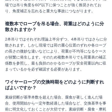
場では吊り角度を60°以下に保つことが強く推奨されてお
り、角度補正を忘れると重大な事故につながります。
複数本でロープを吊る場合、荷重はどのように分
散されますか？
2本吊りではそれぞれ理論上半分ずつ、4本吊りではさらに分
散されます。しかし現場では荷の重心位置のずれや各ロープ
の長さの微妙な違いなどにより、荷重が不均等になるケース
が頻繁に発生します。そのため複数本吊りでも荷重表の補正
係数を参照し、最も負担のかかるロープが安全荷重以内に収
まっているかを必ず確認する必要があります。
ワイヤーロープの交換時期をどのように判断すれ
ばよいですか？
素線切断が基準本数を超えた場合、腐食が著しく進んだ場
合、使用開始から一定年数経過した場合など、交換基準を事
前に明文化しておくことが大切です。素線切断・腐食・摩耗