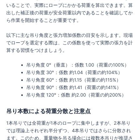
いることで、実際にロープにかかる荷重を算出できます。算
出した補正後の荷重が安全荷重以内であることを確認してか
ら作業を開始することが重要です。
以下に主な吊り角度と張力増加係数の目安を示します。現場
でロープを選定する際は、この係数を使って実際の張力を計
算する習慣をつけましょう。
吊り角度 0°（垂直）：係数 1.00（荷重の100%）
吊り角度 30°：係数 約1.04（荷重の約104%）
吊り角度 60°：係数 約1.15（荷重の約115%）
吊り角度 90°：係数 約1.41（荷重の約141%）
吊り角度 120°：係数 約2.00（荷重の約200%）
吊り本数による荷重分散と注意点
1本吊りでは全荷重が1本のロープに集中しますが、2本吊り
では理論上それぞれ半分ずつ、4本吊りではさらに分散され
ます。このため、重量物を吊る場合には複数本吊りが推奨さ