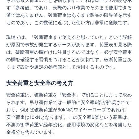
られる最大荷重のことを指します。これはロープの強度を示
す「参考値」であり、実際の吊り作業でそのまま使用できる
値ではありません。破断荷重はあくまで製品の限界値を示す
ものであり、この数値に近づけた使い方は非常に危険です。
現場では、「破断荷重まで使えると思っていた」という誤解
が原因で事故が発生するケースがあります。荷重表を見る際
は、破断荷重の欄だけに注目するのではなく、必ず安全荷重
の欄を確認する習慣をつけることが大切です。破断荷重はあ
くまで設計や選定の参考値として活用するものです。
安全荷重と安全率の考え方
安全荷重は、破断荷重を「安全率」で割ることによって求め
られます。吊り荷作業では一般的に安全率6倍が推奨されて
おり、例えば破断荷重が60kNのワイヤーロープであれば、
安全荷重は10kNとなります。この安全率6倍という基準は、
不測の衝撃荷重や経年劣化、使用環境の変化などを考慮した
余裕分を含んでいます。