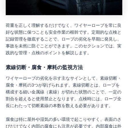
荷重を正しく理解するだけでなく、ワイヤーロープを常に良
好な状態に保つことも安全作業の根幹です。定期的な点検と
記録管理を徹底することで、ロープの劣化を早期に発見し、
事故を未然に防ぐことができます。このセクションでは、実
践的な管理・点検のポイントを解説します。
素線切断・腐食・摩耗の監視方法
ワイヤーロープの劣化を示す主なサインとして、素線切断・
腐食・摩耗の3つが挙げられます。素線切断とは、ロープを
構成する細い金属線（素線）が切れた状態のことで、一定の
割合を超えると使用禁止となります。点検時には、ロープ全
長にわたって切断素線の本数を数える必要があります。
腐食は特に屋外や湿気の多い環境で起こりやすく、表面のさ
びだけでなく内部の腐食にも注意が必要です。内部腐食は外